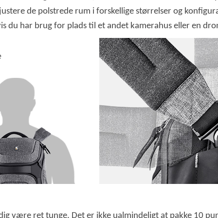
e de polstrede rum i forskellige størrelser og konfiguratio
s du har brug for plads til et andet kamerahus eller en dro
g være ret tunge. Det er ikke ualmindeligt at pakke 10 pun