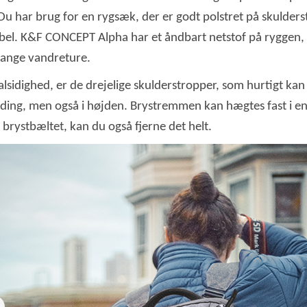
Du har brug for en rygsæk, der er godt polstret på skulder
abel. K&F CONCEPT Alpha har et åndbart netstof på ryggen, 
 lange vandreture.
sidighed, er de drejelige skulderstropper, som hurtigt kan j
ding, men også i højden. Brystremmen kan hægtes fast i en 
e brystbæltet, kan du også fjerne det helt.