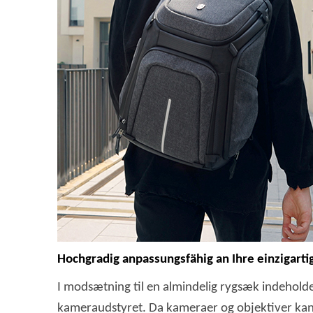
Hochgradig anpassungsfähig an Ihre einzigart
I modsætning til en almindelig rygsæk indeholder
kameraudstyret. Da kameraer og objektiver kan va