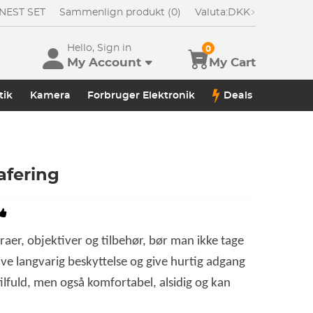
NEST SET
Sammenlign produkt (0)
Valuta:
DKK
Hello, Sign in
0
My Account
My Cart
tik
Kamera
Forbruger Elektronik
Deals
afering
aer, objektiver og tilbehør, bør man ikke tage
ive langvarig beskyttelse og give hurtig adgang
lfuld, men også komfortabel, alsidig og kan