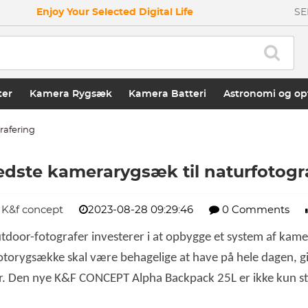
Enjoy Your Selected Digital Life
SE
ter
Kamera Rygsæk
Kamera Batteri
Astronomi og op
rafering
dste kamerarygsæk til naturfotogr
K&f concept
2023-08-28 09:29:46
0 Comments
oor-fotografer investerer i at opbygge et system af kamer
Fotorygsække skal være behagelige at have på hele dagen, g
er. Den nye K&F CONCEPT Alpha Backpack 25L er ikke kun sti