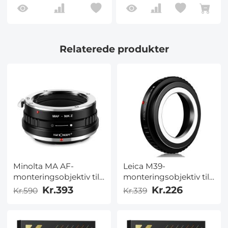
Relaterede produkter
Minolta MA AF-
Leica M39-
monteringsobjektiv til
monteringsobjektiv til
Nikon Z6 Z7-kamera
Nikon Z6 Z7-kamera
Kr.393
Kr.226
Kr.590
Kr.339
K&F Concept-adapter
K&F Concept-adapter
til objektivmontering
til objektivmontering