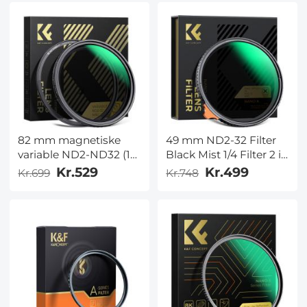
Vandtæt Ridsefast
spritposer, med
Antirefleks med
emballage
Filterpose
82 mm magnetiske
49 mm ND2-32 Filter
variable ND2-ND32 (1-5
Black Mist 1/4 Filter 2 i 1
stop) linsefiltre NO X
multifunktionaler
Kr.529
Kr.499
Kr.699
Kr.748
Spot Nano-Xcel-serien
(kompatibel med 86
mm magnetisk hætte)