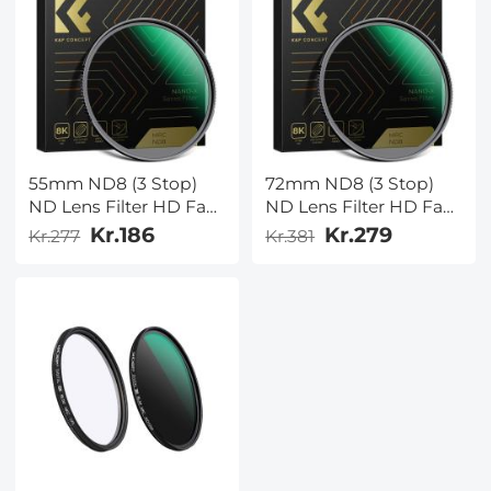
55mm ND8 (3 Stop)
72mm ND8 (3 Stop)
ND Lens Filter HD Fast
ND Lens Filter HD Fast
Neutral Density Filter,
Neutral Density Filter,
Kr.186
Kr.279
Kr.277
Kr.381
Ultra Slim Frame
Ultra Slim Frame
Import Optisk Glas
Import Optisk Glas
Nano-Xcel Series til
Nano-Xcel Series til
kameraobjektiv
kameraobjektiv