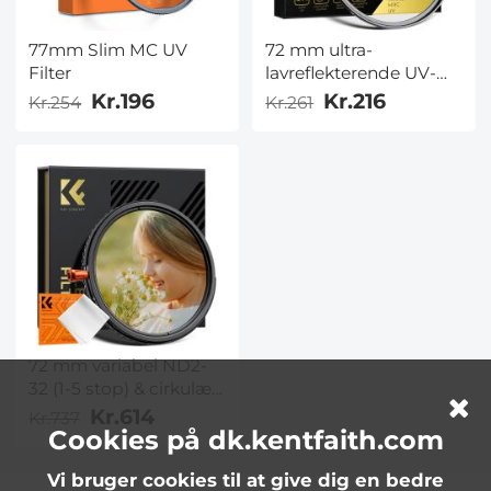
77mm Slim MC UV
72 mm ultra-
Filter
lavreflekterende UV-
filter med 28
Kr.196
Kr.216
Kr.254
Kr.261
flerlagsbelægninger
Nano-Xcel-serien
72 mm variabel ND2-
32 (1-5 stop) & cirkulært
polariserende filter CPL
Kr.614
Kr.737
Cookies på dk.kentfaith.com
& Black Mist 1/4 3 i 1
HD-linsefilter med 28
Vi bruger cookies til at give dig en bedre
multi-coatede til