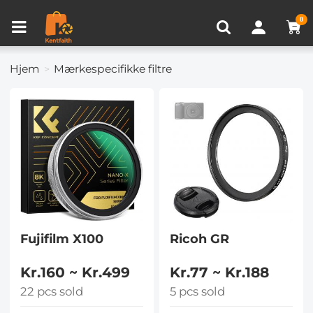
Sammenlign produkt (0)
SENEST SET
0
Hjem
Mærkespecifikke filtre
Fujifilm X100
Ricoh GR
Kr.160 ~ Kr.499
Kr.77 ~ Kr.188
22 pcs sold
5 pcs sold