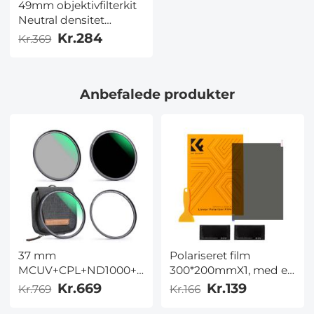
49mm objektivfilterkit
Neutral densitet
ND1000 CPL
Kr.284
Kr.369
polarisator til
professionel
kameralinser med flere
Anbefalede produkter
lag nanoovertrukket
Nano Dazzle-serien
37 mm
Polariseret film
MCUV+CPL+ND1000+Adapterring
300*200mmX1, med en
Magnetisk 4-i-1
filmskraber, to poser
Kr.669
Kr.139
Kr.769
Kr.166
Objektivfiltersæt
med tør og våd klud