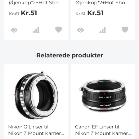
Øjenkop*2+Hot Shoe
Øjenkop*2+Hot Shoe
Level*2+Støvsugeklud*1
Level*2+Støvsugerklud*1
Kr.51
Kr.51
Kr.61
Kr.61
til Nikon D7100,
til Nikon D5000,
D7200, D300, D300s
D5100, D3000, D3100
Relaterede produkter
Nikon G Linser til
Canon EF Linser til
Nikon Z Mount Kamera
Nikon Z Mount Kamera