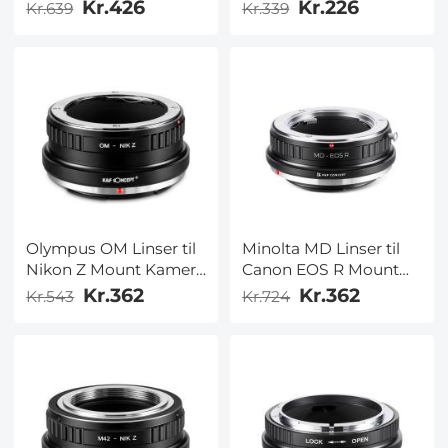
Adapter
Adapter
Kr.426
Kr.226
Kr.639
Kr.339
Olympus OM Linser til
Minolta MD Linser til
Nikon Z Mount Kamera
Canon EOS R Mount
Adapter
Kamera Adapter
Kr.362
Kr.362
Kr.543
Kr.724