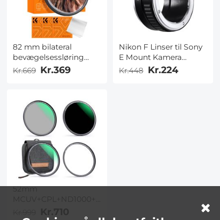
82 mm bilateral
Nikon F Linser til Sony
bevægelsessløring
E Mount Kamera
specialeffektfilter
Adapter
Kr.369
Kr.224
Kr.669
Kr.448
optisk glas til
kameralinser Nano-B-
serien
52mm
MCUV+CPL+ND1000+Adapterring
Magnetisk 4-i-1
Kr.710
Kr.999
Objektivfiltersæt