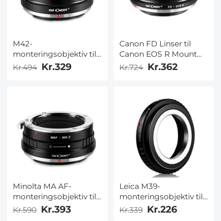
M42-
Canon FD Linser til
monteringsobjektiv til
Canon EOS R Mount
Nikon Z6 Z7-kamera
Kamera Adapter
Kr.329
Kr.362
Kr.494
Kr.724
K&F Concept-adapter
til objektivmontering
Minolta MA AF-
Leica M39-
monteringsobjektiv til
monteringsobjektiv til
Nikon Z6 Z7-kamera
Nikon Z6 Z7-kamera
Kr.393
Kr.226
Kr.590
Kr.339
K&F Concept-adapter
K&F Concept-adapter