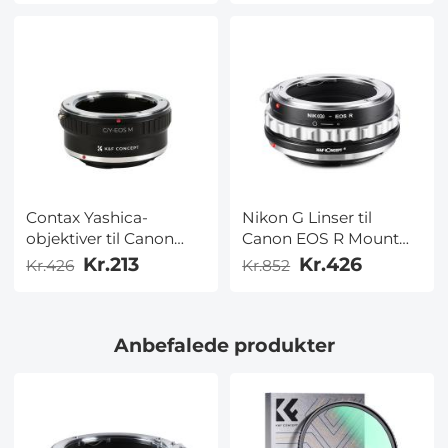
til objektivmontering
til objektivmontering
Contax Yashica-
Nikon G Linser til
objektiver til Canon
Canon EOS R Mount
EOS M-
Kamera Adapter
Kr.213
Kr.426
Kr.426
Kr.852
billedmonteringsadapter
Anbefalede produkter