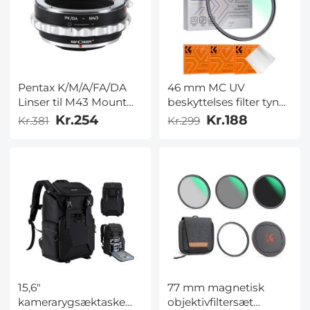
Pentax K/M/A/FA/DA
46 mm MC UV
Linser til M43 Mount
beskyttelses filter tynd
Kamera Adapter
ramme med, 18
Kr.254
Kr.188
Kr.381
Kr.299
flerlagsbelægninger,
kameralinse UV-filter
(K-serien)
15,6"
77 mm magnetisk
kamerarygsæktaske
objektivfiltersæt