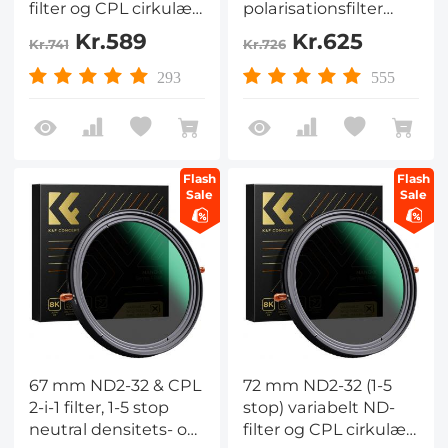
filter og CPL cirkulært
polarisationsfilter
polariseringsfilter 2 i 1
Polarisator Filter 2 i 1
Kr.589
Kr.625
Kr.741
Kr.726
til kameraobjektiv, No
Funktion Nano
X Spot, vejrforseglet
Coating Graduerede
293
555
Nano-Xcel
fade Neutral Density
Filter
Flash
Flash
Sale
Sale
67 mm ND2-32 & CPL
72 mm ND2-32 (1-5
2-i-1 filter, 1-5 stop
stop) variabelt ND-
neutral densitets- og
filter og CPL cirkulært