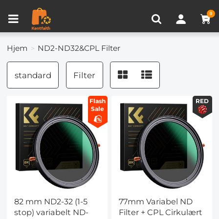
Sammenlign produkt (0)
SENEST SET
0
Hjem
ND2-ND32&CPL Filter
standard
Filter
Flash
RED
Sale
82 mm ND2-32 (1-5
77mm Variabel ND
stop) variabelt ND-
Filter + CPL Cirkulært