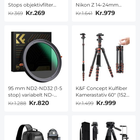
Stops objektivfilter
Nikon Z 14-24mm
med fast neutral
f/2.8S-objektiv, 28-lags
Kr.269
Kr.979
Kr.369
Kr.1.641
densitet, HD
supertyndt multicoatet
Hydrofobisk Super
Nano-Xcel-serie
Slank 28
flerlagsbelægninger
Glas Nano-Xcel MRC-
filter
95 mm ND2-ND32 (1-5
K&F Concept Kulfiber
stop) variabelt ND-
Kamerastativ 60" (152
filter og CPL cirkulært
cm) – Let Rejsetripod
Kr.820
Kr.999
Kr.1.288
Kr.1.499
polariserende filter 2 i 1
med 360° Kuglehoved,
til kameralinse Nano X-
Aftagelig Monopod, 8
serien
kg Bæreevne |
A225C0+BH-25L Air
Pro