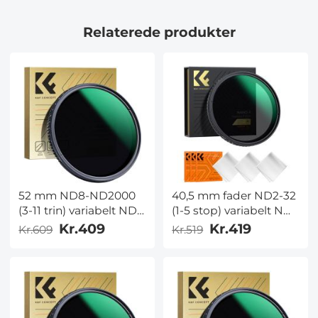
Relaterede produkter
52 mm ND8-ND2000
40,5 mm fader ND2-32
(3-11 trin) variabelt ND-
(1-5 stop) variabelt ND-
filter
objektivfilter neutral
Kr.409
Kr.419
Kr.609
Kr.519
neutraldensitetsfilter
densitetsfilter til
med multiresistent
kameraobjektiv NO X
belægning nano-
Spot Nanotec
blænding
ultratyndt
vejrbestandigt