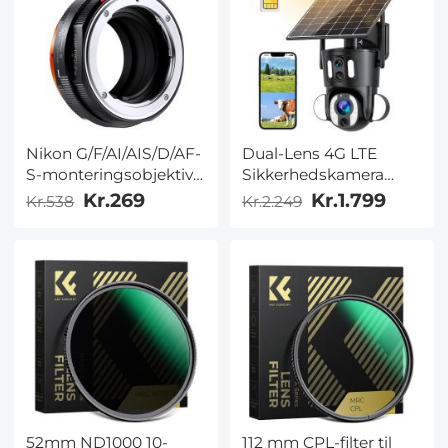
Nikon G/F/AI/AIS/D/AF-
Dual-Lens 4G LTE
S-monteringsobjektiv
Sikkerhedskamera
til Fujifilm Fuji X-Series
Solar Udendørs
Kr.269
Kr.1.799
Kr.538
Kr.2.249
X FX-
Overvågning 10X
monteringskameraer
Optisk Zoom
med matterende
lakdesign til Fuji XT2
XT20 XE3 XT1 X-T2 K&F
Concept-
objektivmonteringsadapter
52mm ND1000 10-
112 mm CPL-filter til