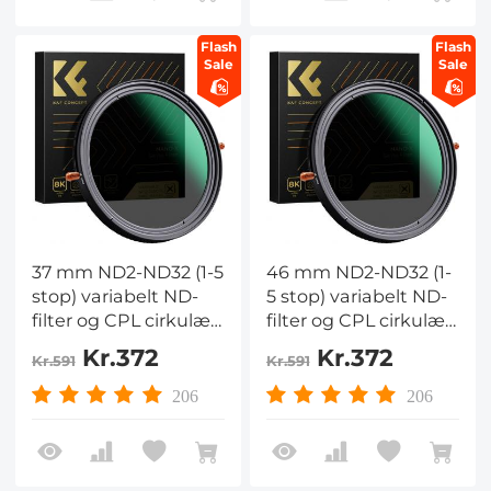
Flash
Flash
Sale
Sale
37 mm ND2-ND32 (1-5
46 mm ND2-ND32 (1-
stop) variabelt ND-
5 stop) variabelt ND-
filter og CPL cirkulært
filter og CPL cirkulært
polariserende filter 2 i
polariserende filter 2 i
Kr.372
Kr.372
Kr.591
Kr.591
1 til kameralinse
1 til kameralinse Nano
Nano-Xcel-serien
X-serien
206
206