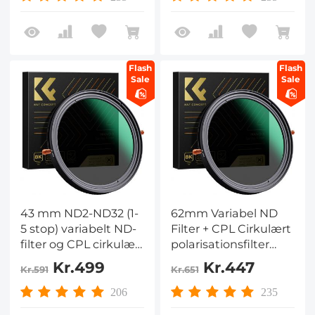
fade Neutral Density
fade Neutral Density
Filter
Filter
Flash
Flash
Sale
Sale
43 mm ND2-ND32 (1-
62mm Variabel ND
5 stop) variabelt ND-
Filter + CPL Cirkulært
filter og CPL cirkulært
polarisationsfilter
polariserende filter 2 i
Polarisator Filter 2 i 1
Kr.499
Kr.447
Kr.591
Kr.651
1 til kameralinse Nano
Funktion Nano
X-serien
Coating Graduerede
206
235
fade Neutral Density