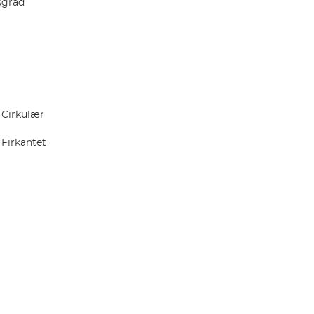
sgrad
- Cirkulær
 Firkantet