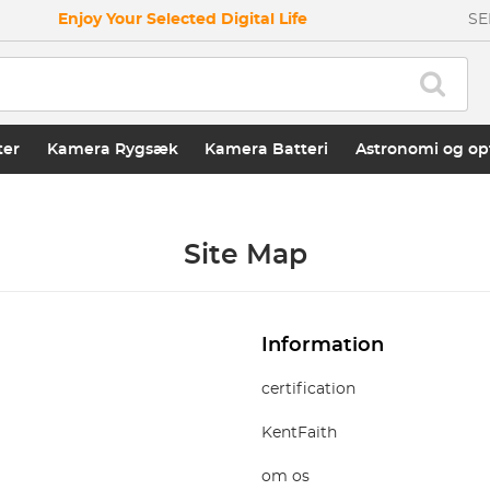
Enjoy Your Selected Digital Life
SE
ter
Kamera Rygsæk
Kamera Batteri
Astronomi og op
Site Map
Information
certification
KentFaith
om os