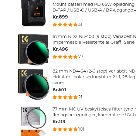
Mount batteri med PD 65W opladning 
D-TAP / USB-C / USB-A / BP-udgange 
BMPCC 4K/6K, videokameraer, Sony o
Kr.899
31
67mm ND2-ND400 (9 stop) Variabelt ND
Impermeable Resistente ai Graffi Serie
Kr.496
77
82 mm ND4-64 (2-6 stop) variabelt ND-
cirkulært polariseringsfilter 2 i 1, 28 l
serien
Kr.671
21
77 mm MC UV beskyttelses filter tynd
flerlagsbelægninger, kameralinse UV-fil
Kr.113
101