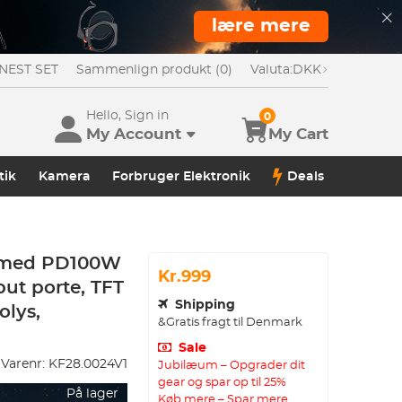
lære mere
NEST SET
Sammenlign produkt (0)
Valuta:
DKK
Hello, Sign in
0
My Account
My Cart
tik
Kamera
Forbruger Elektronik
Deals
i med PD100W
Kr.999
ut porte, TFT
Shipping
olys,
&Gratis fragt til Denmark
Sale
Varenr:
KF28.0024V1
Jubilæum – Opgrader dit
gear og spar op til 25%
På lager
Køb mere – Spar mere