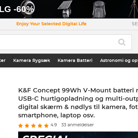
LG -60%
Enjoy Your Selected Digital Life
SE
ter
Kamera Rygsæk
Kamera Batteri
Astronomi og op
K&F Concept 99Wh V-Mount batter
USB-C hurtigopladning og multi-outp
digital skærm & nødlys til kamera, fot
smartphone, laptop osv.
4.9
33
anmeldelser