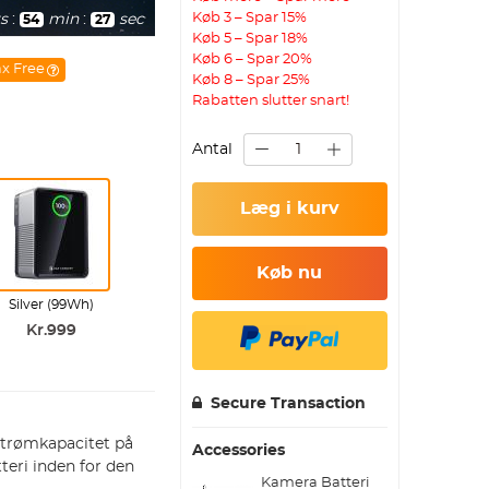
Køb 3 – Spar 15%
s
:
min
:
sec
54
25
Køb 5 – Spar 18%
Køb 6 – Spar 20%
ax Free
Køb 8 – Spar 25%
Rabatten slutter snart!
Antal
Læg i kurv
Køb nu
Silver (99Wh)
Kr.999
Secure Transaction
strømkapacitet på
Accessories
eri inden for den
Kamera Batteri