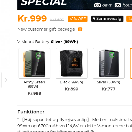
SPECIAL
days
:
hour
00
05
Kr.999
Sommersalg
T
41% OFF
Kr.1.699
New customer gift package
V-Mount Battery:
Silver (99Wh)
Army Green
Black (99Wh)
Silver (50Wh)
(99Wh)
Kr.899
Kr.777
Kr.999
Funktioner
* 【Høj kapacitet og flyrejsevenlig】 Med en maksimal 
99Wh og 6700mAh ved 14,8V er dette V-monterede batt