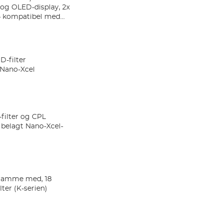
og OLED-display, 2x
– kompatibel med
g Canon kameraer
-filter
 Nano-Xcel
filter og CPL
ag belagt Nano-Xcel-
 ramme med, 18
ter (K-serien)