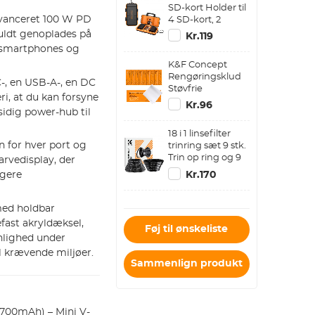
SD-kort Holder til
vanceret 100 W PD
4 SD-kort, 2
Kamera Batterier,
fuldt genoplades på
Kr.119
6 TF-kort, 2 CF-
 smartphones og
kort eller 2 XQD-
K&F Concept
kort,
Rengøringsklud
Vandafvisende og
, en USB-A-, en DC
Støvfrie
Stødresistent
ri, at du kan forsyne
rengørings klud,
Etui, Kamera
Kr.96
sidig power-hub til
14 * 14 cm, 10 stk
Tilbehør
Skift mellem
18 i 1 linsefilter
gammel og ny
 for hver port og
trinring sæt 9 stk.
emballage
Trin op ring og 9
arvedisplay, der
st trin ned ring
Kr.170
ngere
ed holdbar
fast akryldæksel,
Føj til ønskeliste
enlighed under
til krævende miljøer.
Sammenlign produkt
700mAh) – Mini V-