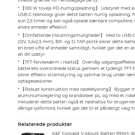
tilladte grænse for håndbagage på fly.
* 【100 W tovejs PD-hurtigopladning】 Udstyret med a
USB-C-teknologi giver dette batteri hurtig opladning, 
kun 2,5 timer og kan også oplade bærbare computere,
andre enheder effektivt.
* 【Omfattende tilslutningsmuligheder】 Med to USB-C-
(12V, 5,5x2,5 mm), BP- og D-TAP-porte sikrer dette batte
en bred vifte af enheder samtidigt, hvilket gør det en al
alt dit udstyr.
* 【TFT-farveskærm i realtid】 Overvåg udgangseffekten
batteriets overordnede status gennem et tydeligt TFT-f
sikrer effektiv strømstyring og optimal brug under læ
optagesessioner.
* 【Robust konstruktion med nødbelysning】 Bygget m
aluminiumslegering og brandsikker pc, og med et ridse
inkluderer dette batteri også et nødnatlys for brugerv
dårlige lysforhold, hvilket gør det til et pålideligt valg 
Relaterede produkter
K&F Concept V-Mount Batteri 99Wh (6